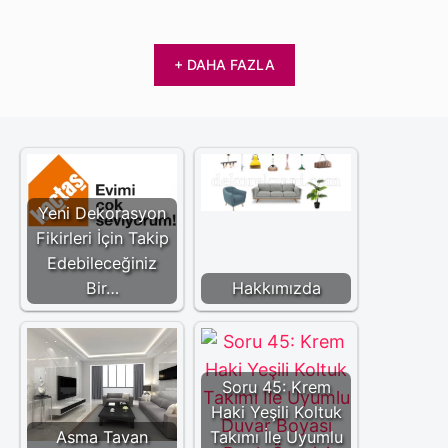
+ DAHA FAZLA
Yeni Dekorasyon
Fikirleri İçin Takip
Edebileceğiniz
Bir…
Hakkımızda
Soru 45: Krem
Haki Yeşili Koltuk
Asma Tavan
Takımı İle Uyumlu