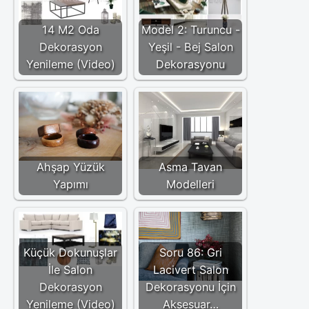
14 M2 Oda
Model 2: Turuncu -
Dekorasyon
Yeşil - Bej Salon
Yenileme (Video)
Dekorasyonu
Ahşap Yüzük
Asma Tavan
Yapımı
Modelleri
Küçük Dokunuşlar
Soru 86: Gri
İle Salon
Lacivert Salon
Dekorasyon
Dekorasyonu İçin
Yenileme (Video)
Aksesuar…