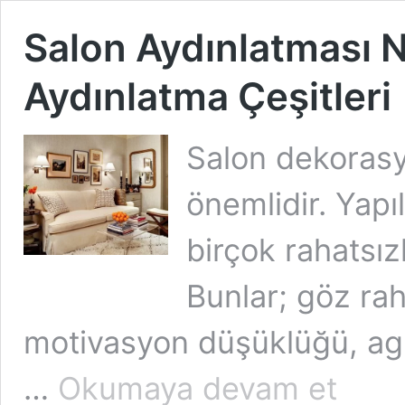
Salon Aydınlatması N
Aydınlatma Çeşitleri
Salon dekoras
önemlidir. Yapı
birçok rahatsız
Bunlar; göz raha
motivasyon düşüklüğü, agre
Salon
…
Okumaya devam et
Aydınlatmas