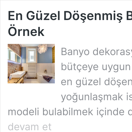
En Güzel Döşenmiş B
Örnek
Banyo dekoras
bütçeye uygun 
en güzel döşen
yoğunlaşmak is
modeli bulabilmek içinde
En
devam et
Güzel